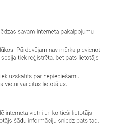
pieslēdzas savam interneta pakalpojumu
olūkos. Pārdevējam nav mērķa pievienot
sesija tiek reģistrēta, bet pats lietotājs
d tiek uzskatīts par nepieciešamu
vietni vai citus lietotājus.
 interneta vietni un ko tieši lietotājs
totājs šādu informāciju sniedz pats tad,