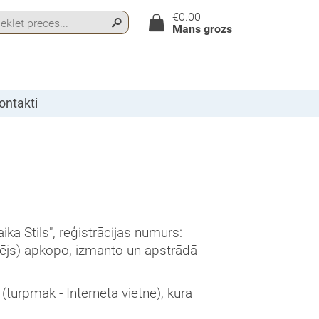
€0.00
Mans grozs
ontakti
ika Stils", reģistrācijas numurs:
vējs) apkopo, izmanto un apstrādā
 (turpmāk - Interneta vietne), kura