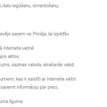
nas datu iegūšanu, izmantošanu,
ējs saņem no Pircēja, lai izpildītu
ā Interneta vietnē.
ajos aktos.
cums, saziņas valoda, atrašanās valsti
em, kas ir saistīti ar Interneta vietni.
 saņemt informāciju par preci,
rkuma līguma.