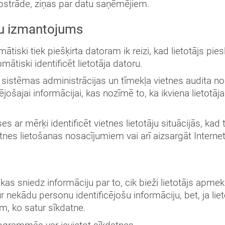
pstrāde, ziņas par datu saņēmējiem.
šu izmantojums
tomātiski tiek piešķirta datoram ik reizi, kad lietotājs 
ātiski identificēt lietotāja datoru.
 sistēmas administrācijas un tīmekļa vietnes audita n
ējošajai informācijai, kas nozīmē to, ka ikviena lietotāja 
es ar mērķi identificēt vietnes lietotāju situācijās, ka
nes lietošanas nosacījumiem vai arī aizsargāt Interneta 
kas sniedz informāciju par to, cik bieži lietotājs apmeklē
r nekādu personu identificējošu informāciju, bet, ja lie
em, ko satur sīkdatne.