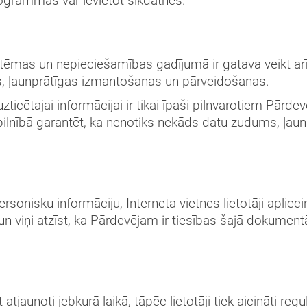
rogrammās var ievietot sīkdatnes.
tēmas un nepieciešamības gadījumā ir gatava veikt ar
s, ļaunprātīgas izmantošanas un pārveidošanas.
 uzticētajai informācijai ir tikai īpaši pilnvarotiem Pārd
ilnībā garantēt, ka nenotiks nekāds datu zudums, ļau
sonisku informāciju, Interneta vietnes lietotāji apliecin
, un viņi atzīst, ka Pārdevējam ir tiesības šajā dokum
atjaunoti jebkurā laikā, tāpēc lietotāji tiek aicināti regul