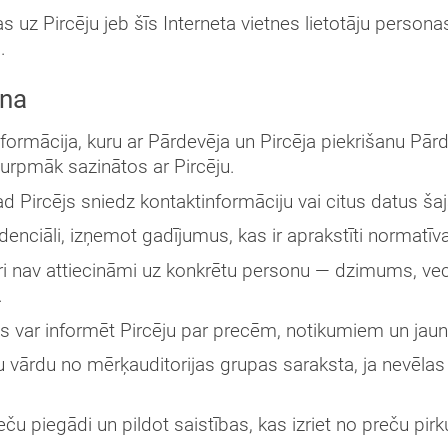
ecas uz Pircēju jeb šīs Interneta vietnes lietotāju perso
.
ana
rmācija, kuru ar Pārdevēja un Pircēja piekrišanu Pārdev
turpmāk sazinātos ar Pircēju.
ad Pircējs sniedz kontaktinformāciju vai citus datus šaj
fidenciāli, izņemot gadījumus, kas ir aprakstīti normatīv
uri nav attiecināmi uz konkrētu personu — dzimums, ve
.
 var informēt Pircēju par precēm, notikumiem un jaunumi
vu vārdu no mērķauditorijas grupas saraksta, ja nevēlas
reču piegādi un pildot saistības, kas izriet no preču pi