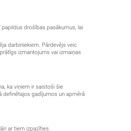
ī papildus drošības pasākumus, lai
evēja darbiniekiem. Pārdevējs veic
nprātīgs izmantojums vai izmaiņas
a, ka viņiem ir saistoši šie
entā definētajos gadījumos un apmērā
āri ar tiem izpazīties.