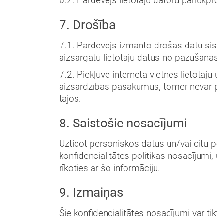
6.2. Pārdevējs lietotāju datoru pārlūkp
7. Drošība
7.1. Pārdevējs izmanto drošas datu sis
aizsargātu lietotāju datus no pazušana
7.2. Piekļuve interneta vietnes lietotāju
aizsardzības pasākumus, tomēr nevar p
tajos.
8. Saistošie nosacījumi
Uzticot personiskos datus un/vai citu per
konfidencialitātes politikas nosacījumi
rīkoties ar šo informāciju.
9. Izmaiņas
Šie konfidencialitātes nosacījumi var tikt 