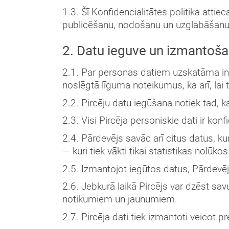
1.3. Šī Konfidencialitātes politika atti
publicēšanu, nodošanu un uzglabāšanu
2. Datu ieguve un izmantoš
2.1. Par personas datiem uzskatāma info
noslēgtā līguma noteikumus, ka arī, lai 
2.2. Pircēju datu iegūšana notiek tad, k
2.3. Visi Pircēja personiskie dati ir kon
2.4. Pārdevējs savāc arī citus datus, k
— kuri tiek vākti tikai statistikas nolūkos
2.5. Izmantojot iegūtos datus, Pārdevējs
2.6. Jebkurā laikā Pircējs var dzēst sa
notikumiem un jaunumiem.
2.7. Pircēja dati tiek izmantoti veicot p