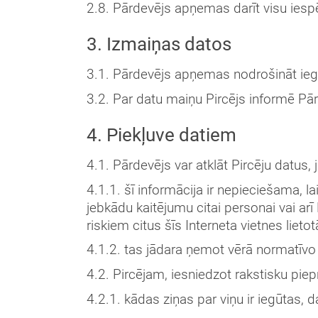
2.8. Pārdevējs apņemas darīt visu iesp
3. Izmaiņas datos
3.1. Pārdevējs apņemas nodrošināt iegūt
3.2. Par datu maiņu Pircējs informē Pār
4. Piekļuve datiem
4.1. Pārdevējs var atklāt Pircēju datus, j
4.1.1. šī informācija ir nepieciešama, l
jebkādu kaitējumu citai personai vai ar
riskiem citus šīs Interneta vietnes lieto
4.1.2. tas jādara ņemot vērā normatīvo
4.2. Pircējam, iesniedzot rakstisku piep
4.2.1. kādas ziņas par viņu ir iegūtas, 