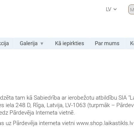
LV
cija
Galerija
Kā iepirkties
Par mums
K
redzēta tam kā Sabiedrība ar ierobežotu atbildību SIA "La
s iela 248 D, Rīga, Latvija, LV-1063 (turpmāk – Pārde
edz Pārdevēja Interneta vietnē.
cas uz Pārdevēja interneta vietni www.shop.laikastikls.lv