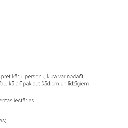
s pret kādu personu, kura var nodarīt
bu, kā arī pakļaut šādiem un līdzīgiem
entas iestādes.
as;