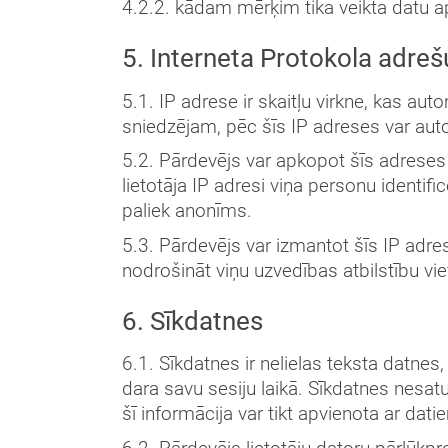
4.2.2. kādam mērķim tika veikta datu a
5. Interneta Protokola adre
5.1. IP adrese ir skaitļu virkne, kas au
sniedzējam, pēc šīs IP adreses var autom
5.2. Pārdevējs var apkopot šīs adreses
lietotāja IP adresi viņa personu identific
paliek anonīms.
5.3. Pārdevējs var izmantot šīs IP adres
nodrošināt viņu uzvedības atbilstību viet
6. Sīkdatnes
6.1. Sīkdatnes ir nelielas teksta datnes, 
dara savu sesiju laikā. Sīkdatnes nesatu
šī informācija var tikt apvienota ar dati