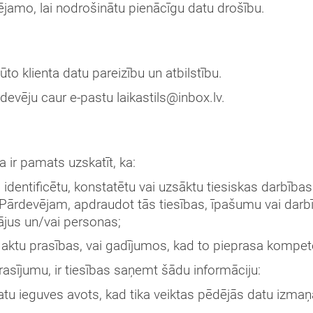
ējamo, lai nodrošinātu pienācīgu datu drošību.
o klienta datu pareizību un atbilstību.
devēju caur e-pastu laikastils@inbox.lv.
a ir pamats uzskatīt, ka:
ai identificētu, konstatētu vai uzsāktu tiesiskas darbība
ī Pārdevējam, apdraudot tās tiesības, īpašumu vai darbī
tājus un/vai personas;
 aktu prasības, vai gadījumos, kad to pieprasa kompet
rasījumu, ir tiesības saņemt šādu informāciju:
datu ieguves avots, kad tika veiktas pēdējās datu izmaņ