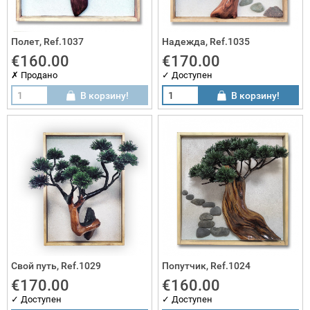
саи подарки
Полет, Ref.1037
Надежда, Ref.1035
€160.00
€170.00
ртины
✗ Продано
✓ Доступен
плекты бонсаи
В корзину!
В корзину!
Свой путь, Ref.1029
Попутчик, Ref.1024
€170.00
€160.00
✓ Доступен
✓ Доступен