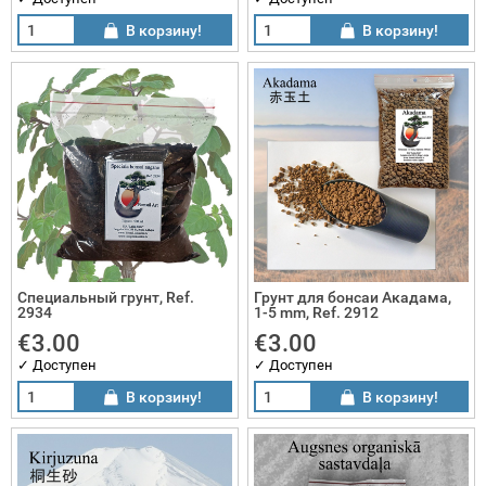
В корзину!
В корзину!
саи подарки
ртины
плекты бонсаи
Специальный грунт, Ref.
Грунт для бонсаи Акадама,
2934
1-5 mm, Ref. 2912
€3.00
€3.00
✓ Доступен
✓ Доступен
В корзину!
В корзину!