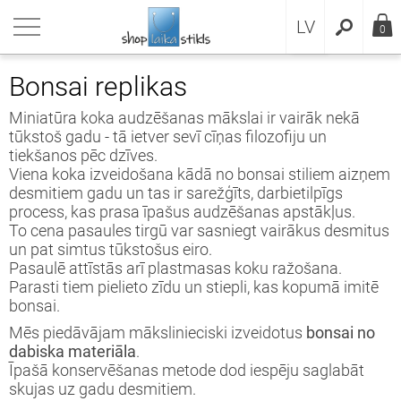
RU
riezties
riezties
riezties
riezties
riezties
riezties
riezties
riezties
riezties
riezties
riezties
riezties
LV
0
dukcija
sai
sai grunts
sai dāvanas
ksteņi
anas
i Zen dārzi
enīri
esuāri
rāžas materiāli
sai
eikumi un nosacījumi
Bonsai replikas
sai
sai audzēšana
ēle pēc sugām
anu noformējums
 pulksteņi
čturi
 dārzi
enīri
āriji
āžas stikls
ksteņi
idencialitātes politika
Miniatūra koka audzēšanas mākslai ir vairāk nekā
tūkstoš gadu - tā ietver sevī cīņas filozofiju un
tiekšanos pēc dzīves.
ksteņi
sai replikas
labākie bonsai substrāti
ksteņi ar rādītājiem
jkases
 dārza elementi
vju rakstu zīmes
banas materiāli
rāžas komplekti
anas
datņu politika
Viena koka izveidošana kādā no bonsai stiliem aizņem
desmitiem gadu un tas ir sarežģīts, darbietilpīgs
anas
sai instrumenti
aniskās sastavdaļas
lšu pulksteņi
i Zen dārzi
enīri magnēti
ina
enīri
process, kas prasa īpašus audzēšanas apstākļus.
To cena pasaules tirgū var sasniegt vairākus desmitus
un pat simtus tūkstošus eiro.
enīri
sai trauki
erālā grunts
smekļi
ioksidants
Pasaulē attīstās arī plastmasas koku ražošana.
Parasti tiem pielieto zīdu un stiepli, kas kopumā imitē
esuāri
sai no sēklām
nts maisījumi
nskritumi
ss lodēšanai
bonsai.
Mēs piedāvājam mākslinieciski izveidotus
bonsai no
rāžas materiāli
sai mēslojumi
nts drenāžai
as maģija
 folija
dabiska materiāla
.
Īpašā konservēšanas metode dod iespēju saglabāt
sai grunts
sai mulča
bana
la gabaliņi
skujas uz gadu desmitiem.