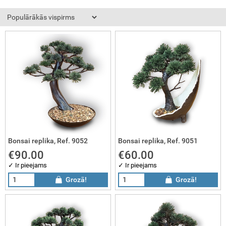
sai dāvanas
sai gleznas
sai komplekti
Bonsai replika, Ref. 9052
Bonsai replika, Ref. 9051
€90.00
€60.00
✓ Ir pieejams
✓ Ir pieejams
Grozā!
Grozā!