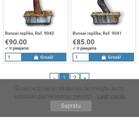
Bonsai replika, Ref. 9042
Bonsai replika, Ref. 9041
€90.00
€85.00
✓ Ir pieejams
✓ Ir pieejams
Grozā!
Grozā!
«
1
2
»
Šī vietne izmanto sīkdatnes, lai sniegtu Jums
vislabāko pārlūkošanas pieredzi.
Lasīt vairāk
Sapratu
© 2026, SIA Laika Stils. Visas tiesības aizsargātas.
SIA MegaSoft - mājaslapu izstrāde