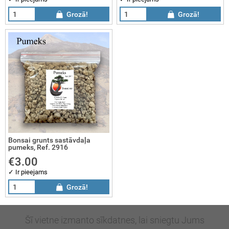
Grozā!
Grozā!
sai dāvanas
sai gleznas
sai komplekti
Bonsai grunts sastāvdaļa
pumeks, Ref. 2916
€3.00
✓ Ir pieejams
Grozā!
Šī vietne izmanto sīkdatnes, lai sniegtu Jums