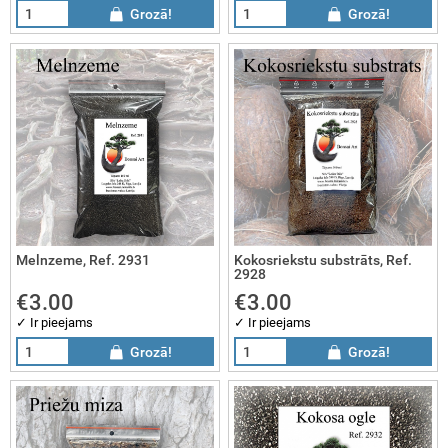
Grozā!
Grozā!
sai dāvanas
sai gleznas
sai komplekti
Melnzeme, Ref. 2931
Kokosriekstu substrāts, Ref.
2928
€3.00
€3.00
✓ Ir pieejams
✓ Ir pieejams
Grozā!
Grozā!