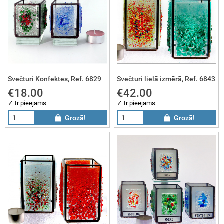
sai dāvanas
sai gleznas
sai komplekti
Svečturi Konfektes, Ref. 6829
Svečturi lielā izmērā, Ref. 6843
€18.00
€42.00
✓ Ir pieejams
✓ Ir pieejams
Grozā!
Grozā!