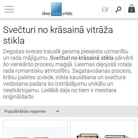
RU
riezties
riezties
riezties
riezties
riezties
riezties
riezties
riezties
riezties
riezties
riezties
riezties
LV
0
dukcija
sai
sai grunts
sai dāvanas
ksteņi
anas
i Zen dārzi
enīri
esuāri
rāžas materiāli
sai
eikumi un nosacījumi
Svečturi no krāsainā vitrāža
stikla
sai
sai audzēšana
ēle pēc sugām
anu noformējums
 pulksteņi
čturi
 dārzi
enīri
āriji
āžas stikls
ksteņi
idencialitātes politika
Degošas sveces trauslā gaisma piesaista uzmanību
ksteņi
sai replikas
labākie bonsai substrāti
ksteņi ar rādītājiem
jkases
 dārza elementi
vju rakstu zīmes
banas materiāli
rāžas komplekti
anas
datņu politika
un rada mājīgumu.
Svečturi no krāsainā stikla
pārvērš
šo vienkāršo procesu maģijā. Liesmas dejojošā rotaļa
anas
sai instrumenti
aniskās sastavdaļas
lšu pulksteņi
i Zen dārzi
enīri magnēti
ina
enīri
rada romantisku atmosfēru. Sagatavošanas process,
krāsu paletes izveide, stikla kausēšana un svečtura
veidošana padara šo izstrādājumu unikālu un
enīri
sai trauki
erālā grunts
smekļi
ioksidants
neatkārtojamu. Lielākā daļa no tiem ir meistara
oriģināldarbi.
esuāri
sai no sēklām
nts maisījumi
nskritumi
ss lodēšanai
rāžas materiāli
sai mēslojumi
nts drenāžai
as maģija
 folija
sai grunts
sai mulča
bana
la gabaliņi